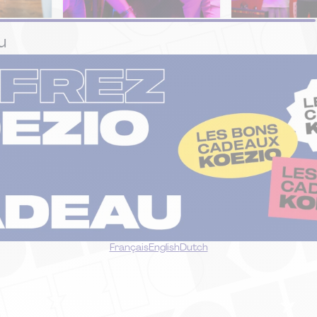
PACK
PACK
u
EVG / EVJF
Double Deal
Français
English
Dutch